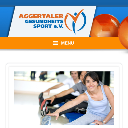
MENU
Willkommen im Aggertaler Gesundheitssport e.V.
Der Verein
Unser Angebot
Aktuelles
Kontakt