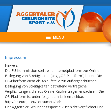
MENU
Willkommen im Aggertaler Gesundheitssport e.V.
Impressum
Der Verein
Hinweis:
Die EU-Kommission stellt eine Internetplattform zur Online-
Unser Angebot
Beilegung von Streitigkeiten (sog. „OS-Plattform“) bereit. Die
OS-Plattform dient als Anlaufstelle zur außergerichtlichen
Aktuelles
Beilegung von Streitigkeiten betreffend vertragliche
Verpflichtungen, die aus Online-Kaufverträgen erwachsen. Die
Kontakt
OS-Plattform ist unter folgendem Link erreichbar:
http://ec.europa.eu/consumers/odr
Der Aggertaler Gesundheitssport e.V. ist nicht verpflichtet und